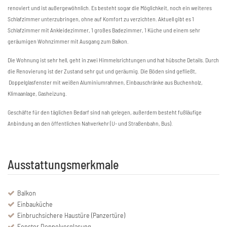
renoviert und ist außergewöhnlich. Es besteht sogar die Möglichkeit, noch ein weiteres
Schlafzimmer unterzubringen, ohne auf Komfort zu verzichten. Aktuell gibt es 1
Schlafzimmer mit Ankleidezimmer, 1 großes Badezimmer, 1 Küche und einem sehr
geräumigen Wohnzimmer mit Ausgang zum Balkon.
Die Wohnung ist sehr hell, geht in zwei Himmelsrichtungen und hat hübsche Details. Durch
die Renovierung ist der Zustand sehr gut und geräumig. Die Böden sind gefließt,
Doppelglasfenster mit weißen Aluminiumrahmen, Einbauschränke aus Buchenholz,
Klimaanlage, Gasheizung.
Geschäfte für den täglichen Bedarf sind nah gelegen, außerdem besteht fußläufige
Anbindung an den öffentlichen Nahverkehr (U- und Straßenbahn, Bus).
Ausstattungsmerkmale
Balkon
Einbauküche
Einbruchsichere Haustüre (Panzertüre)
Fenster Doppelverglasung