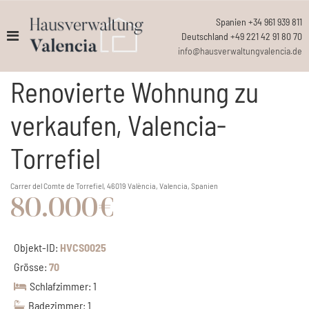
Spanien +34 961 939 811
Deutschland +49 221 42 91 80 70
info@hausverwaltungvalencia.de
Renovierte Wohnung zu
verkaufen, Valencia-
Torrefiel
Carrer del Comte de Torrefiel, 46019 València, Valencia, Spanien
80.000€
Objekt-ID:
HVCS0025
Grösse:
70
Schlafzimmer: 1
Badezimmer: 1