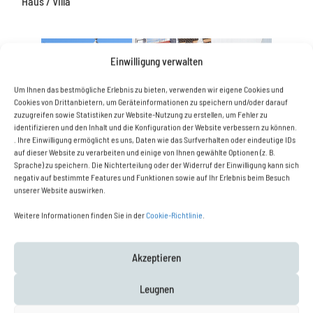
Haus / Villa
ZU VERKAUFEN
Einwilligung verwalten
Um Ihnen das bestmögliche Erlebnis zu bieten, verwenden wir eigene Cookies und
Cookies von Drittanbietern, um Geräteinformationen zu speichern und/oder darauf
zuzugreifen sowie Statistiken zur Website-Nutzung zu erstellen, um Fehler zu
identifizieren und den Inhalt und die Konfiguration der Website verbessern zu können.
. Ihre Einwilligung ermöglicht es uns, Daten wie das Surfverhalten oder eindeutige IDs
auf dieser Website zu verarbeiten und einige von Ihnen gewählte Optionen (z. B.
Sprache) zu speichern. Die Nichterteilung oder der Widerruf der Einwilligung kann sich
negativ auf bestimmte Features und Funktionen sowie auf Ihr Erlebnis beim Besuch
unserer Website auswirken.
Weitere Informationen finden Sie in der
Cookie-Richtlinie
.
Landestypisches Haus im Zentrum von La Canyada
zu verkaufen
Akzeptieren
La Canyada, Valencia, Spanien
550.000€
Leugnen
DETAILS
Schlafzimmer: 8