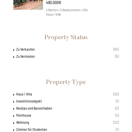
490.000€
4 Betten • 3 Badezimmer • 304
Haus / Villa
Property Status
Zu Verkaufen
(53)
Zu Vermieten
(5)
Property Type
Haus / Villa
(32)
Investitionsobjekt
(1)
Neubau und Bauvorhaben
(2)
Penthouse
(4)
Wohnung
(22)
Zimmer für Studenten
(1)